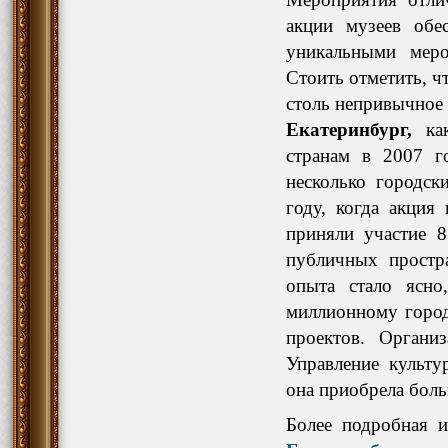
акции музеев обе
уникальными меро
Стоить отметить, ч
столь непривычное 
Екатеринбург
,
ка
странам в 2007 г
несколько городск
году, когда акция
приняли участие 
публичных простра
опыта стало ясно
миллионному город
проектов. Органи
Управление культу
она приобрела бол
Более подробная 