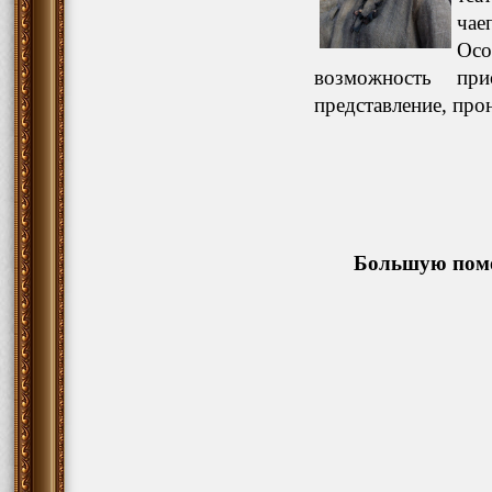
чае
Осо
возможность пр
представление, про
Большую помо