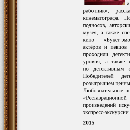
и
работник», расс
кинематографа. П
подносов, авторс
музея, а также сп
кино — «Букет эмо
актёров и певцов
проходили детект
уровня, а также 
по детективным с
Победителей дет
розыгрышем ценны
Любознательные по
«Реставрационно
произведений иск
экспресс-экскурсии
2015