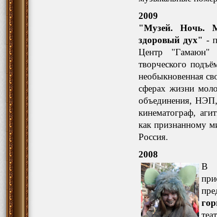
2009
"Музей. Ночь. 
здоровый дух"
- п
Центр "Гамаюн" 
творческого подъё
необыкновенная сво
сферах жизни моло
объединения, НЭП,
кинематограф, аги
как признанному м
Россия.
2008
В 
при
пре
гор
теа