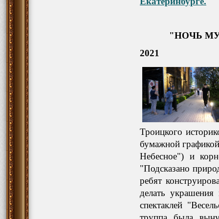
Екатеринбурге.
"НОЧЬ М
2021
Троицкого историко
бумажной графикой
Небесное") и корн
"Подсказано приро
ребят конструиров
делать украшения 
спектаклей "Весел
труппа была выну