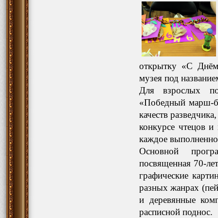
открытку «С Днём
музея под название
Для взрослых по
«Победный марш-бр
качеств разведчика
конкурсе чтецов и
каждое выполненно
Основной прогр
посвященная 70-ле
графические карти
разных жанрах (пе
и деревянные комп
расписной поднос.