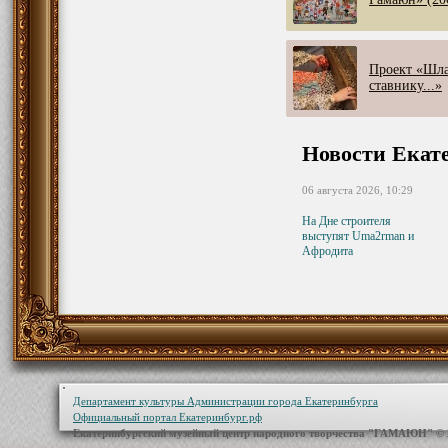
Проект «Шла
ставнику...»
Новости Екат
06 августа 2026, 10:29
На Дне строителя
выступят Uma2rman и
Афродита
Департамент культуры Администрации города Екатеринбурга
Официальный портал Екатеринбург.рф
Екатеринбургский музейный центр народного творчества "ГАМАЮН" ©