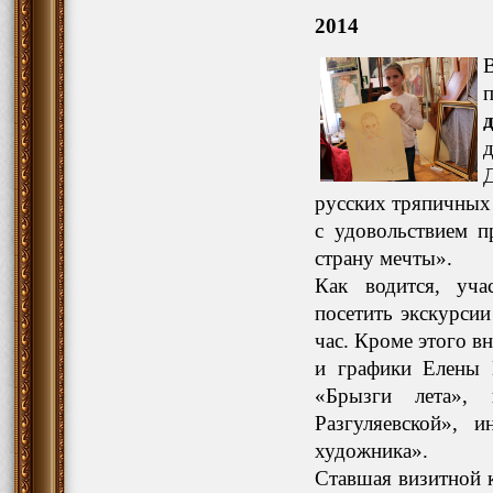
2014
Д
русских тряпичных
с удовольствием п
страну мечты».
Как водится, уча
посетить экскурси
час. Кроме этого в
и графики Елены 
«Брызги лета», 
Разгуляевской», и
художника».
Ставшая визитной к