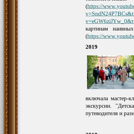
(
https://www.youtub
v=SndN24P7BCs&t
v=eGW6ziJYw_0&t
картинам наивн
(
https://www.yout
2019
включала мастер-к
экскурсии. "Детск
путеводителя и раз