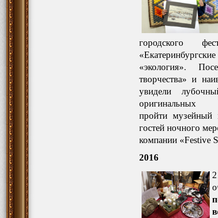
городского фес
«Екатеринбургские
«экология». Пос
творчества» и наи
увидели лубочн
оригинальных 
пройти музейный к
гостей ночного мер
компании «Festive S
2016
2
о
в