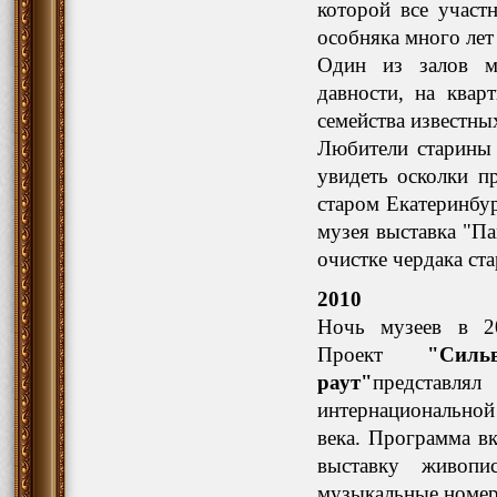
которой все участ
особняка много лет
Один из залов му
давности, на квар
семейства известны
Любители старины 
увидеть осколки 
старом Екатеринбу
музея выставка "П
очистке чердака с
2010
Ночь музеев в 2
Проект
"Сильвуп
раут"
представл
интернационально
века. Программа в
выставку живоп
музыкальные номер