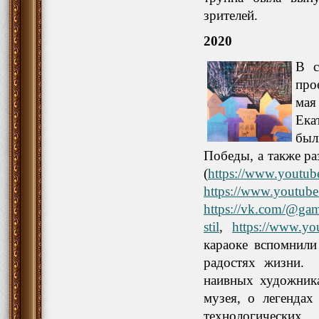
зрителей.
2020
В с
про
мая
Ека
был
Победы, а также р
(
https://www.yout
https://www.youtu
https://vk.com/@gama
stil
,
https://www.y
караоке вспомнили
радостях жизни. 
наивных художник
музея, о легендах
технологиче