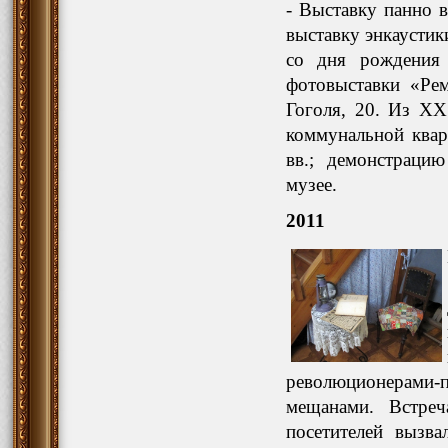
- Выставку панно 
выставку энкаусти
со дня рождения 
фотовыставки «Ре
Гоголя, 20. Из XX
коммунальной ква
вв.; демонстраци
музее.
2011
революционерами-
мещанами. Встреч
посетителей вызв