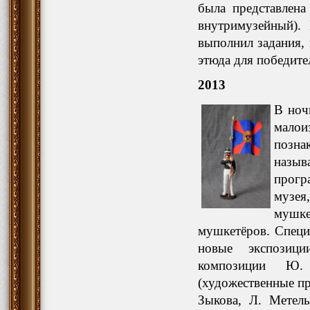
была представлен
внутримузейный).
выполнил задания,
этюда для победите
2013
В ноч
мало
поз
назыв
прогр
музе
мушк
мушкетёров. Специ
новые экспозици
композиции Ю. 
(художественные пр
Зыкова, Л. Метель