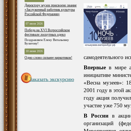
Директору музея присвоено звание
«Заслуженный работник культуры
Российской Федерации»
07 июля 2026
Победа на XVI Всероссийском
фестивале лоскутных одеял
Поздравляем Елену Витальевну
Булатову!
18 июня 2026
самодеятельного ис
Одно слово сильнее наркотиков!
Впервые
в мире а
инициативе минист
Заказать экскурсию
«Весна музеев»: 1
2001 году в этой а
году акция получил
участие уже 750 му
В России
в акци
организаций (фед
Мероприятия отли