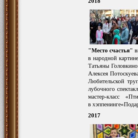
2018
"Место счастья"
в
в народной картин
Татьяны Головкиной
Алексея Потоскуева
Любительской тру
лубочного спектак
мастер-класс «П
в хэппенинге«Пода
2017