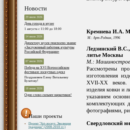
Новости
29 июля 2026
День города в музее
1 августа с 11:00 до 18:00
Кремнева И.А. М
14 июля 2026
М.: Арт-Родник, 1996
Директору музея присвоено звание
«Заслуженный работник культуры
Ледзинский В.С.,
Российской Федерации»
литье Москвы
М.: Машинострое
07 июля 2026
Победа на XVI Всероссийском
Рассмотрены про
фестивале лоскутных одеял
изготовления из
Поздравляем Елену Витальевну
Булатову!
XVII-XX веков. 
изделия ковки и 
18 июня 2026
Одно слово сильнее наркотиков!
указанием основн
комплектующих д
фотографиями, ри
Наши проекты
Свердловский юв
Проект "Art-лоскут. Эволюция
традиции" (2008-2010 гг.)