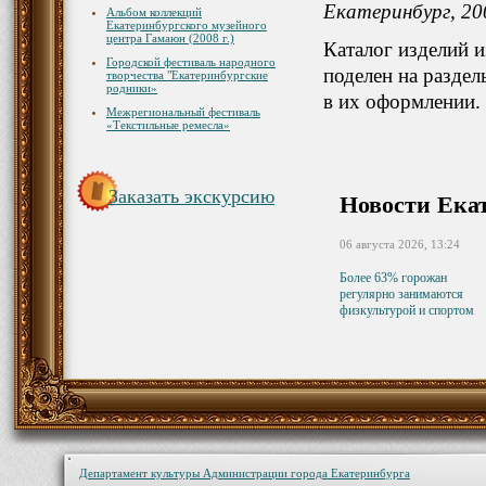
Екатеринбург, 20
Альбом коллекций
Екатеринбургского музейного
центра Гамаюн (2008 г.)
Каталог изделий и
Городской фестиваль народного
поделен на раздел
творчества "Екатеринбургские
родники»
в их оформлении.
Межрегиональный фестиваль
«Текстильные ремесла»
Заказать экскурсию
Новости Ека
06 августа 2026, 13:24
Более 63% горожан
регулярно занимаются
физкультурой и спортом
Департамент культуры Администрации города Екатеринбурга