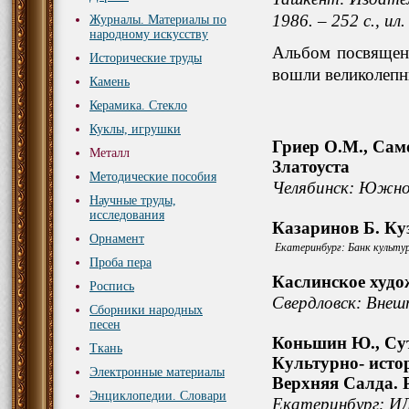
1986. – 252 с., ил.
Журналы. Материалы по
народному искусству
Альбом посвящен 
Исторические труды
вошли великолеп
Камень
Керамика. Стекло
Куклы, игрушки
Гриер О.М., Сам
Металл
Златоуста
Методические пособия
Челябинск: Южно-
Научные труды,
исследования
Казаринов Б. Ку
Орнамент
Екатеринбург: Банк культу
Проба пера
Каслинское худо
Роспись
Свердловск: Внеш
Сборники народных
песен
Коньшин Ю., Сут
Ткань
Культурно- исто
Электронные материалы
Верхняя Салда. 
Энциклопедии. Словари
Екатеринбург: ИД 