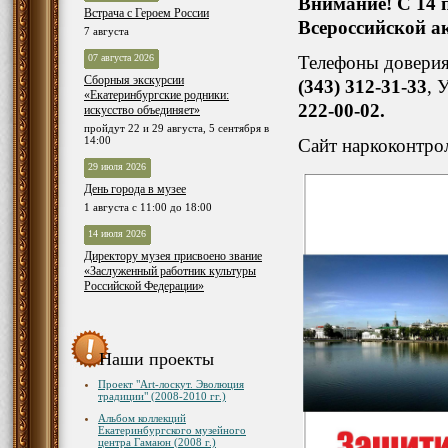
Внимание! С 14 п
Встрача с Героем России
Всероссийской а
7 августа
07 августа 2026
Телефоны доверия
Сборныя экскурсии
(343) 312-31-33
, 
«Екатеринбургские родники:
222-00-02.
искусство объединяет»
пройдут 22 и 29 августа, 5 сентября в
14:00
Сайт наркоконтр
29 июля 2026
День города в музее
1 августа с 11:00 до 18:00
14 июля 2026
Директору музея присвоено звание
«Заслуженный работник культуры
Российской Федерации»
Наши проекты
Проект "Art-лоскут. Эволюция
традиции" (2008-2010 гг.)
Альбом коллекций
Екатеринбургского музейного
центра Гамаюн (2008 г.)